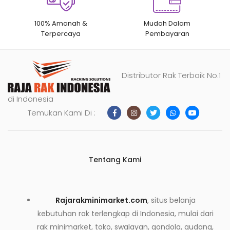
100% Amanah &
Mudah Dalam
Terpercaya
Pembayaran
Distributor Rak Terbaik No.1
di Indonesia
Temukan Kami Di :
Tentang Kami
Rajarakminimarket.com
, situs belanja
kebutuhan rak terlengkap di Indonesia, mulai dari
rak minimarket, toko, swalayan, gondola, gudang,