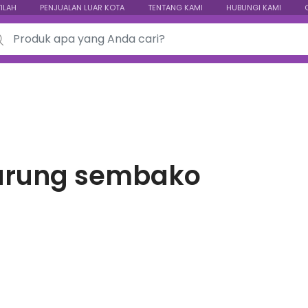
TILAH
PENJUALAN LUAR KOTA
TENTANG KAMI
HUBUNGI KAMI
ch for:
rung sembako