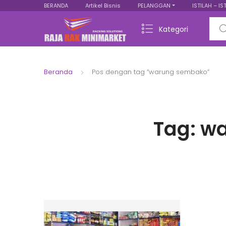
BERANDA
Artikel Bisnis
PELANGGAN
ISTILAH – IS
Sear
Kategori
Beranda
Pos dengan tag “warung sembako”
Tag:
wa