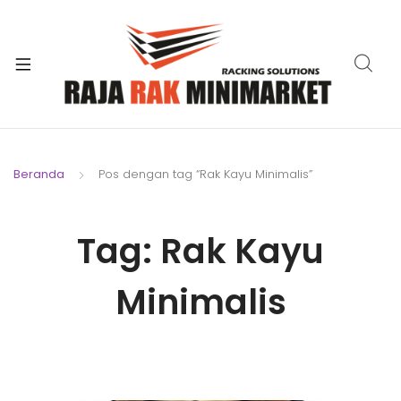
xpand
ild
xpand
enu
ild
xpand
enu
ild
xpand
enu
ild
Beranda
Pos dengan tag “Rak Kayu Minimalis”
xpand
enu
ild
xpand
enu
Tag:
Rak Kayu
ild
xpand
enu
ild
Minimalis
enu