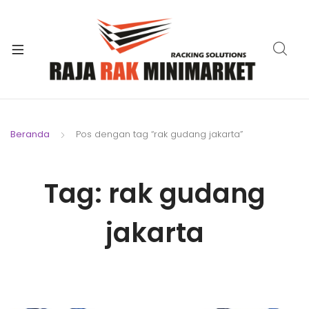
xpand
ild
xpand
enu
ild
xpand
enu
ild
xpand
enu
ild
Beranda
Pos dengan tag “rak gudang jakarta”
xpand
enu
ild
xpand
enu
Tag:
rak gudang
ild
xpand
enu
ild
jakarta
enu