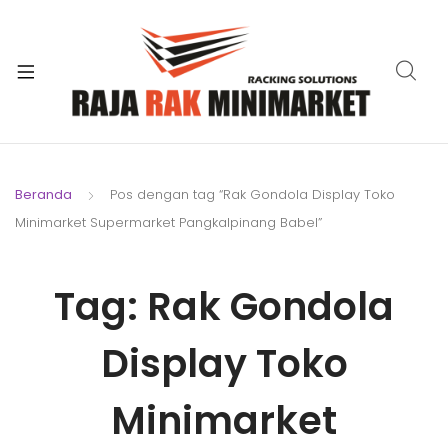
xpand
ild
xpand
enu
ild
xpand
enu
ild
xpand
enu
ild
Beranda
Pos dengan tag “Rak Gondola Display Toko
xpand
enu
Minimarket Supermarket Pangkalpinang Babel”
ild
xpand
enu
ild
Tag:
Rak Gondola
xpand
enu
ild
enu
Display Toko
Minimarket