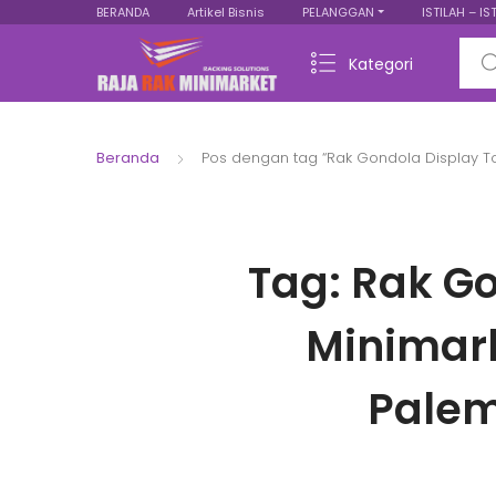
BERANDA
Artikel Bisnis
PELANGGAN
ISTILAH – IS
Sear
Kategori
Beranda
Pos dengan tag “Rak Gondola Display 
Tag:
Rak Go
Minimar
Pale