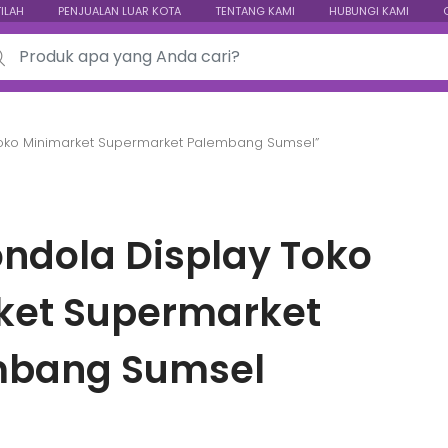
TILAH
PENJUALAN LUAR KOTA
TENTANG KAMI
HUBUNGI KAMI
ch for:
Toko Minimarket Supermarket Palembang Sumsel”
ndola Display Toko
ket Supermarket
mbang Sumsel