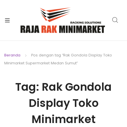
xpand
ild
xpand
enu
ild
xpand
enu
ild
xpand
enu
ild
Beranda
Pos dengan tag “Rak Gondola Display Toko
xpand
enu
Minimarket Supermarket Medan Sumut”
ild
xpand
enu
ild
Tag:
Rak Gondola
xpand
enu
ild
enu
Display Toko
Minimarket