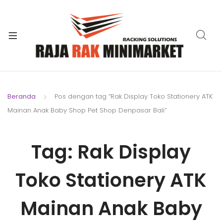
xpand
ild
xpand
enu
ild
xpand
enu
ild
xpand
enu
ild
Beranda
Pos dengan tag “Rak Display Toko Stationery ATK
xpand
enu
Mainan Anak Baby Shop Pet Shop Denpasar Bali”
ild
xpand
enu
ild
Tag:
Rak Display
xpand
enu
ild
enu
Toko Stationery ATK
Mainan Anak Baby