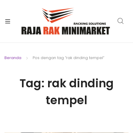
xpand
ild
xpand
enu
ild
xpand
enu
ild
xpand
enu
ild
Beranda
Pos dengan tag “rak dinding tempel”
xpand
enu
ild
xpand
enu
Tag:
rak dinding
ild
xpand
enu
ild
tempel
enu