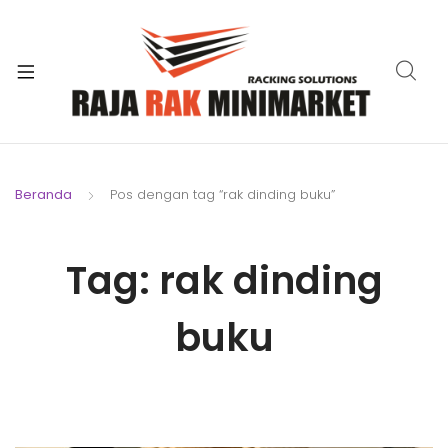
xpand
ild
xpand
enu
ild
xpand
enu
ild
xpand
enu
ild
Beranda
Pos dengan tag “rak dinding buku”
xpand
enu
ild
xpand
enu
Tag:
rak dinding
ild
xpand
enu
ild
buku
enu