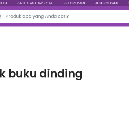
TILAH
PENJUALAN LUAR KOTA
TENTANG KAMI
HUBUNGI KAMI
ch for:
k buku dinding