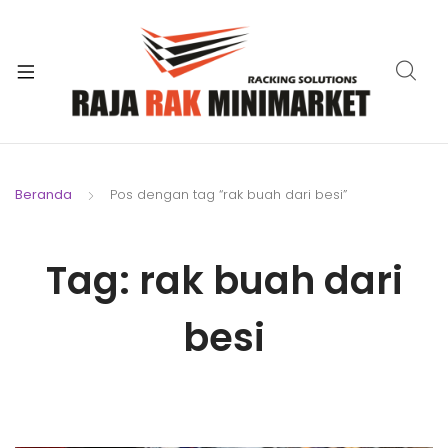
xpand
ild
xpand
enu
ild
xpand
enu
ild
xpand
enu
ild
Beranda
Pos dengan tag “rak buah dari besi”
xpand
enu
ild
xpand
enu
Tag:
rak buah dari
ild
xpand
enu
ild
besi
enu