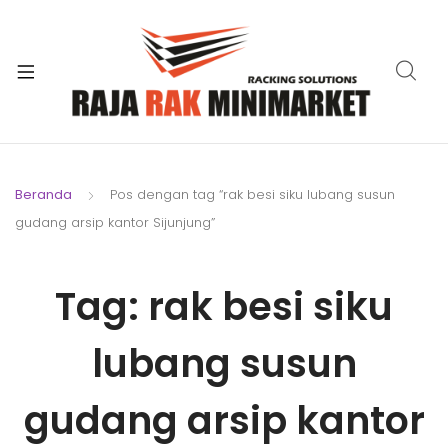
xpand
ild
xpand
enu
ild
xpand
enu
ild
xpand
enu
ild
Beranda
Pos dengan tag “rak besi siku lubang susun
xpand
enu
gudang arsip kantor Sijunjung”
ild
xpand
enu
ild
Tag:
rak besi siku
xpand
enu
ild
enu
lubang susun
gudang arsip kantor