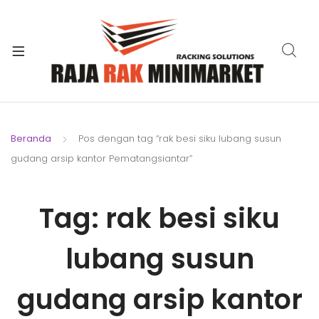
xpand
ild
xpand
enu
ild
xpand
enu
ild
xpand
enu
ild
Beranda
Pos dengan tag “rak besi siku lubang susun
xpand
enu
gudang arsip kantor Pematangsiantar”
ild
xpand
enu
ild
Tag:
rak besi siku
xpand
enu
ild
enu
lubang susun
gudang arsip kantor