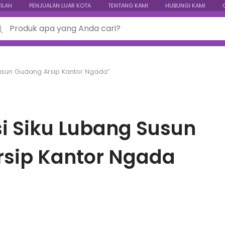
TILAH
PENJUALAN LUAR KOTA
TENTANG KAMI
HUBUNGI KAMI
ch for:
Susun Gudang Arsip Kantor Ngada”
i Siku Lubang Susun
sip Kantor Ngada