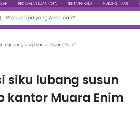
TILAH
PENJUALAN LUAR KOTA
TENTANG KAMI
HUBUNGI KAMI
ch for:
usun gudang arsip kantor Muara Enim”
si siku lubang susun
p kantor Muara Enim