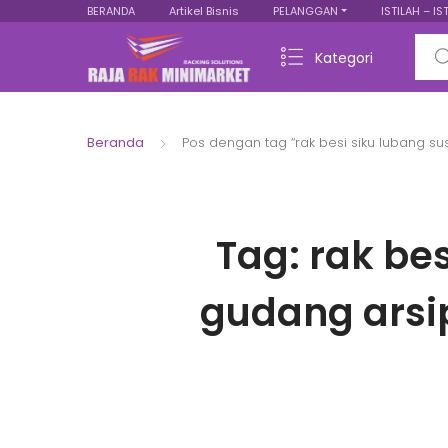
BERANDA
Artikel Bisnis
PELANGGAN
ISTILAH – IS
Sear
Kategori
Beranda
Pos dengan tag “rak besi siku lubang s
Tag:
rak be
gudang arsi