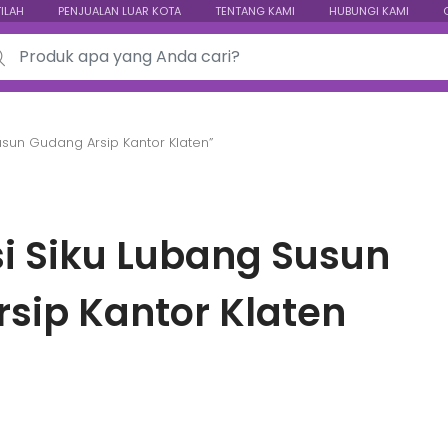
TILAH
PENJUALAN LUAR KOTA
TENTANG KAMI
HUBUNGI KAMI
ch for:
usun Gudang Arsip Kantor Klaten”
i Siku Lubang Susun
sip Kantor Klaten