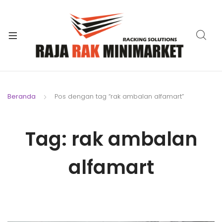
xpand
ild
xpand
enu
ild
xpand
enu
ild
xpand
enu
ild
Beranda
Pos dengan tag “rak ambalan alfamart”
xpand
enu
ild
xpand
enu
Tag:
rak ambalan
ild
xpand
enu
ild
alfamart
enu