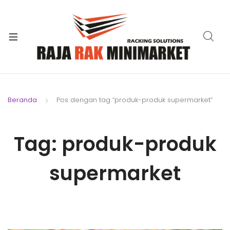
xpand
ild
xpand
enu
ild
xpand
enu
ild
xpand
enu
ild
Beranda
Pos dengan tag “produk-produk supermarket”
xpand
enu
ild
xpand
enu
Tag:
produk-produk
ild
xpand
enu
ild
supermarket
enu