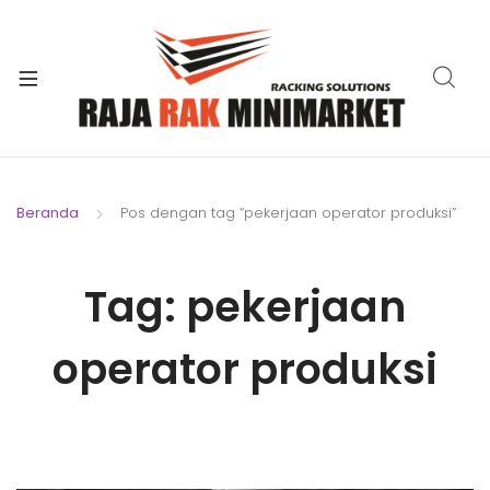
xpand
ild
xpand
enu
ild
xpand
enu
ild
xpand
enu
ild
Beranda
Pos dengan tag “pekerjaan operator produksi”
xpand
enu
ild
xpand
enu
Tag:
pekerjaan
ild
xpand
enu
ild
operator produksi
enu