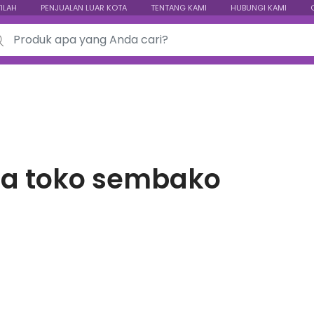
TILAH
PENJUALAN LUAR KOTA
TENTANG KAMI
HUBUNGI KAMI
ch for:
a toko sembako