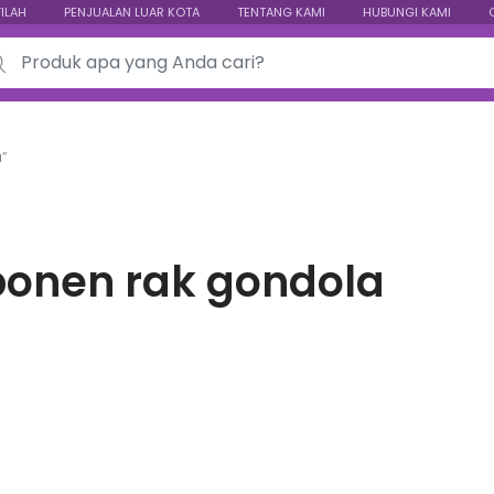
TILAH
PENJUALAN LUAR KOTA
TENTANG KAMI
HUBUNGI KAMI
ch for:
”
onen rak gondola