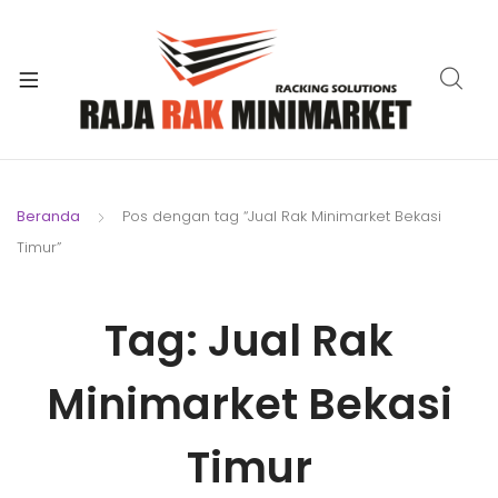
xpand
ild
xpand
enu
ild
xpand
enu
ild
xpand
enu
ild
Beranda
Pos dengan tag “Jual Rak Minimarket Bekasi
xpand
enu
Timur”
ild
xpand
enu
ild
Tag:
Jual Rak
xpand
enu
ild
enu
Minimarket Bekasi
Timur