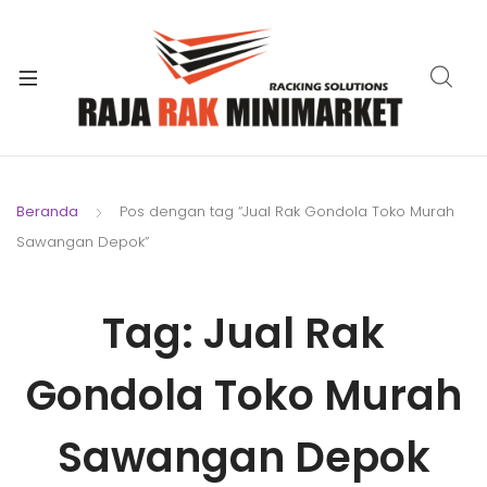
xpand
ild
xpand
enu
ild
xpand
enu
ild
xpand
enu
ild
Beranda
Pos dengan tag “Jual Rak Gondola Toko Murah
xpand
enu
Sawangan Depok”
ild
xpand
enu
ild
Tag:
Jual Rak
xpand
enu
ild
enu
Gondola Toko Murah
Sawangan Depok