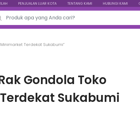
TILAH
PENJUALAN LUAR KOTA
TENTANG KAMI
HUBUNGI KAMI
ch for:
 Minimarket Terdekat Sukabumi”
 Rak Gondola Toko
 Terdekat Sukabumi