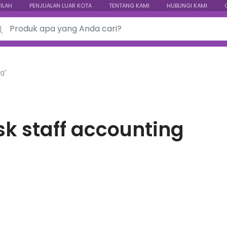
TILAH
PENJUALAN LUAR KOTA
TENTANG KAMI
HUBUNGI KAMI
ch for:
g”
k staff accounting