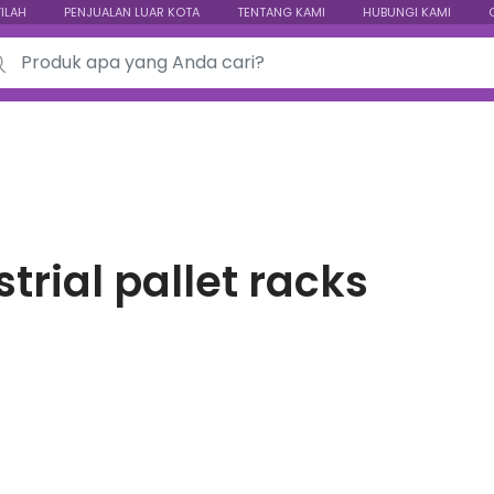
TILAH
PENJUALAN LUAR KOTA
TENTANG KAMI
HUBUNGI KAMI
ch for:
trial pallet racks