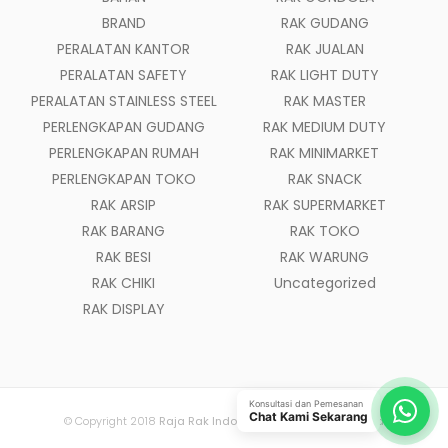
BRAND
RAK GUDANG
PERALATAN KANTOR
RAK JUALAN
PERALATAN SAFETY
RAK LIGHT DUTY
PERALATAN STAINLESS STEEL
RAK MASTER
PERLENGKAPAN GUDANG
RAK MEDIUM DUTY
PERLENGKAPAN RUMAH
RAK MINIMARKET
PERLENGKAPAN TOKO
RAK SNACK
RAK ARSIP
RAK SUPERMARKET
RAK BARANG
RAK TOKO
RAK BESI
RAK WARUNG
RAK CHIKI
Uncategorized
RAK DISPLAY
Konsultasi dan Pemesanan
Chat Kami Sekarang
© Copyright 2018
Raja Rak Indonesia
- All Rights Reserved