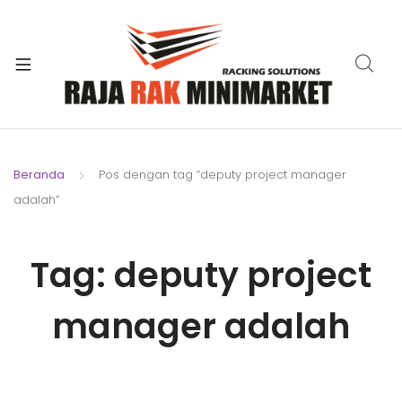
xpand
ild
xpand
enu
ild
xpand
enu
ild
xpand
enu
ild
Beranda
Pos dengan tag “deputy project manager
xpand
enu
adalah”
ild
xpand
enu
ild
Tag:
deputy project
xpand
enu
ild
enu
manager adalah