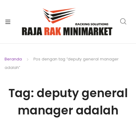
xpand
ild
xpand
enu
ild
xpand
enu
ild
xpand
enu
ild
Beranda
Pos dengan tag “deputy general manager
xpand
enu
adalah”
ild
xpand
enu
ild
Tag:
deputy general
xpand
enu
ild
enu
manager adalah