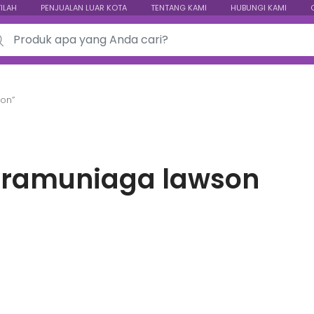
TILAH
PENJUALAN LUAR KOTA
TENTANG KAMI
HUBUNGI KAMI
ch for:
on”
pramuniaga lawson