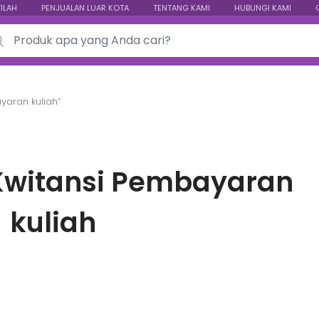
TILAH
PENJUALAN LUAR KOTA
TENTANG KAMI
HUBUNGI KAMI
ch for:
yaran kuliah”
Kwitansi Pembayaran
kuliah