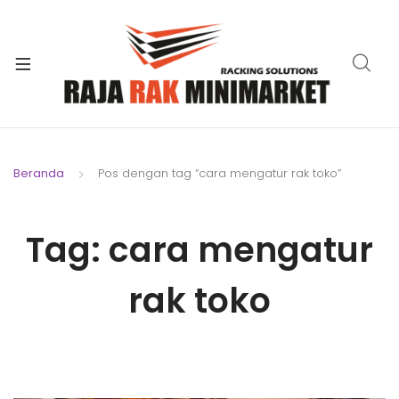
xpand
ild
xpand
enu
ild
xpand
enu
ild
xpand
enu
ild
Beranda
Pos dengan tag “cara mengatur rak toko”
xpand
enu
ild
xpand
enu
Tag:
cara mengatur
ild
xpand
enu
ild
rak toko
enu