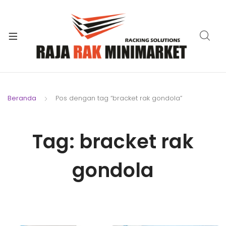
xpand
ild
xpand
enu
ild
xpand
enu
ild
xpand
enu
ild
Beranda
Pos dengan tag “bracket rak gondola”
xpand
enu
ild
xpand
enu
Tag:
bracket rak
ild
xpand
enu
ild
gondola
enu