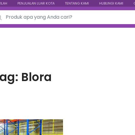
TILAH
PENJUALAN LUAR KOTA
TENTANG KAMI
HUBUNGI KAMI
ch for:
ag:
Blora