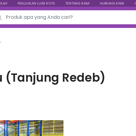
TILAH
PENJUALAN LUAR KOTA
TENTANG KAMI
HUBUNGI KAMI
ch for:
”
u (Tanjung Redeb)