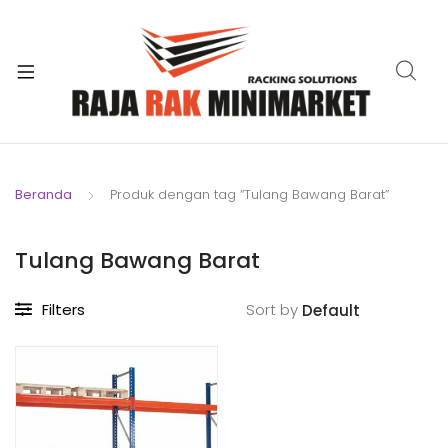
xpand
ild
xpand
enu
ild
xpand
enu
ild
xpand
enu
ild
Beranda
Produk dengan tag “Tulang Bawang Barat”
xpand
enu
ild
xpand
enu
Tulang Bawang Barat
ild
xpand
enu
Filters
Sort by
ild
enu