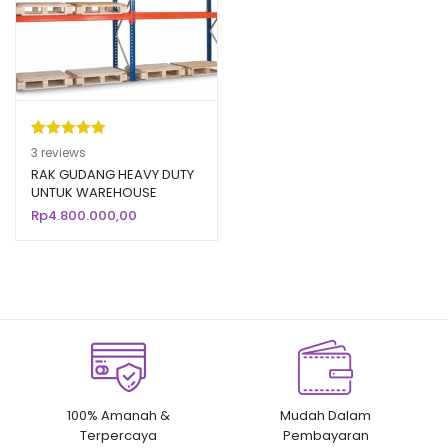
Peringkat
3
3
reviews
5.00
dari 5
RAK GUDANG HEAVY DUTY
UNTUK WAREHOUSE
berdasarka
PABRIK / INDUSTRI
Rp
4.800.000,00
n
penilaian
pelanggan
100% Amanah &
Mudah Dalam
Terpercaya
Pembayaran