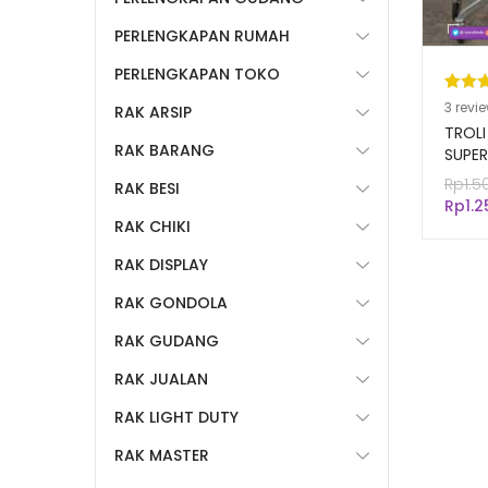
PERLENGKAPAN RUMAH
PERLENGKAPAN TOKO
Pering
3
3
revi
RAK ARSIP
5.00
da
TROLI
RAK BARANG
berda
SUPER
TIPE 
n
penil
Rp
1.5
RAK BESI
pelang
Rp
1.
RAK CHIKI
RAK DISPLAY
RAK GONDOLA
RAK GUDANG
RAK JUALAN
RAK LIGHT DUTY
RAK MASTER