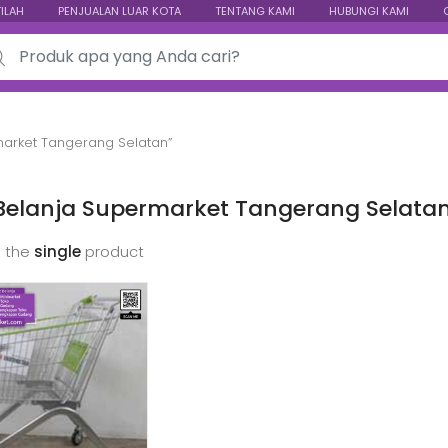
TILAH
PENJUALAN LUAR KOTA
TENTANG KAMI
HUBUNGI KAMI
ch for:
market Tangerang Selatan”
 Belanja Supermarket Tangerang Selata
 the
single
product