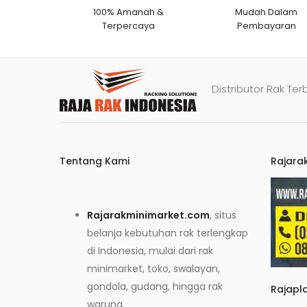
100% Amanah &
Mudah Dalam
Terpercaya
Pembayaran
Distributor Rak Ter
Tentang Kami
Rajara
Rajarakminimarket.com
, situs
belanja kebutuhan rak terlengkap
di Indonesia, mulai dari rak
minimarket, toko, swalayan,
gondola, gudang, hingga rak
Rajapl
warung.