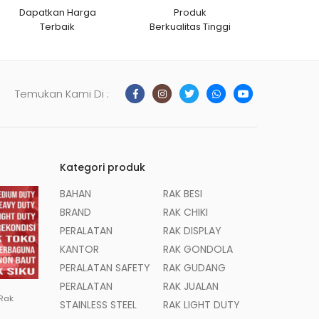
Dapatkan Harga
Produk
Terbaik
Berkualitas Tinggi
Temukan Kami Di :
Kategori produk
BAHAN
RAK BESI
BRAND
RAK CHIKI
PERALATAN
RAK DISPLAY
KANTOR
RAK GONDOLA
PERALATAN SAFETY
RAK GUDANG
PERALATAN
RAK JUALAN
 Rak
STAINLESS STEEL
RAK LIGHT DUTY