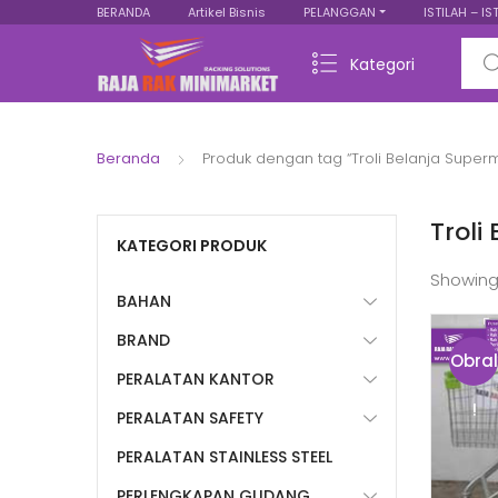
BERANDA
Artikel Bisnis
PELANGGAN
ISTILAH – IS
Sear
Kategori
Beranda
Produk dengan tag “Troli Belanja Super
Troli
KATEGORI PRODUK
Showing
BAHAN
BRAND
Obral
PERALATAN KANTOR
!
PERALATAN SAFETY
PERALATAN STAINLESS STEEL
PERLENGKAPAN GUDANG