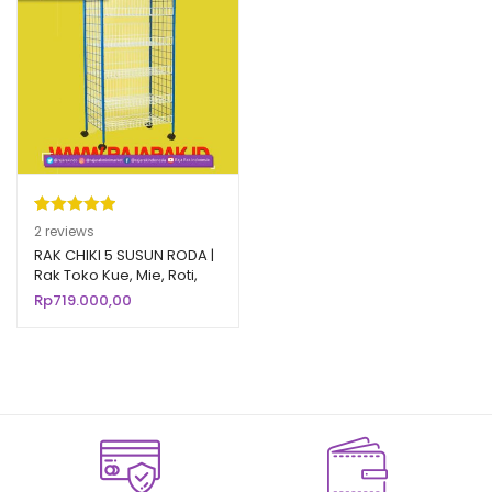
Peringkat
2
2
reviews
5.00
dari 5
RAK CHIKI 5 SUSUN RODA |
Rak Toko Kue, Mie, Roti,
berdasarka
Snack, Chiki
Rp
719.000,00
n
penilaian
pelanggan