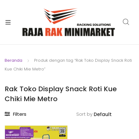
xpand
ild
xpand
enu
ild
xpand
enu
ild
xpand
enu
ild
Beranda
Produk dengan tag “Rak Toko Display Snack Roti
xpand
enu
Kue Chiki Mie Metro”
ild
xpand
enu
ild
Rak Toko Display Snack Roti Kue
xpand
enu
Chiki Mie Metro
ild
enu
Filters
Sort by