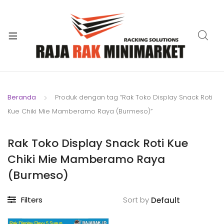
xpand
ild
xpand
enu
ild
xpand
enu
ild
xpand
enu
ild
Beranda
Produk dengan tag “Rak Toko Display Snack Roti
xpand
enu
Kue Chiki Mie Mamberamo Raya (Burmeso)”
ild
xpand
enu
ild
Rak Toko Display Snack Roti Kue
xpand
enu
Chiki Mie Mamberamo Raya
ild
enu
(Burmeso)
Filters
Sort by