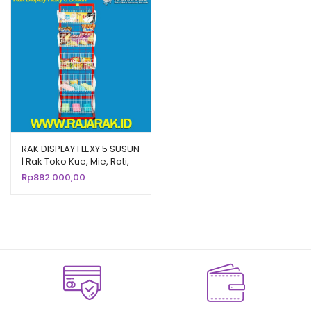
RAK DISPLAY FLEXY 5 SUSUN
| Rak Toko Kue, Mie, Roti,
Snack, Chiki
Rp
882.000,00