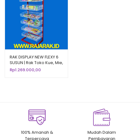
RAK DISPLAY NEW FLEXY 6
SUSUN | Rak Toko Kue, Mie,
Roti, Snack, Chiki | R-06
Rp
1.269.000,00
100% Amanah &
Mudah Dalam
Terpercaya
Pembayaran