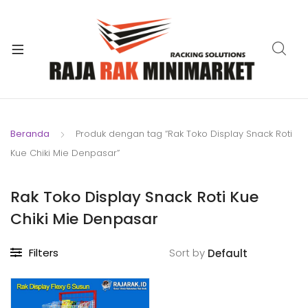
xpand
ild
xpand
enu
ild
xpand
enu
ild
xpand
enu
ild
Beranda
Produk dengan tag “Rak Toko Display Snack Roti
xpand
enu
Kue Chiki Mie Denpasar”
ild
xpand
enu
ild
Rak Toko Display Snack Roti Kue
xpand
enu
Chiki Mie Denpasar
ild
enu
Filters
Sort by