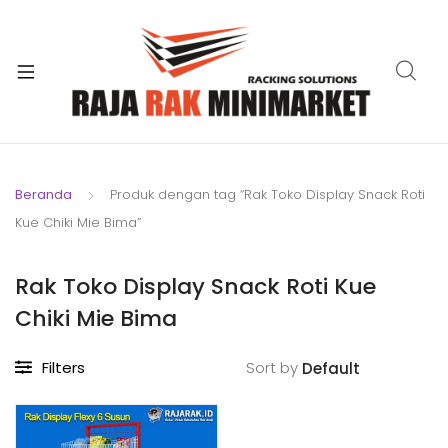
xpand
ild
xpand
enu
ild
xpand
enu
ild
xpand
enu
ild
Beranda
Produk dengan tag “Rak Toko Display Snack Roti
xpand
enu
Kue Chiki Mie Bima”
ild
xpand
enu
ild
Rak Toko Display Snack Roti Kue
xpand
enu
Chiki Mie Bima
ild
enu
Filters
Sort by