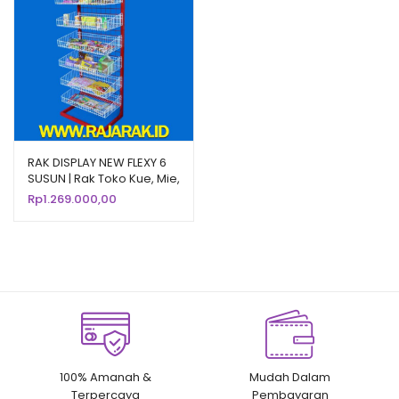
RAK DISPLAY NEW FLEXY 6
SUSUN | Rak Toko Kue, Mie,
Roti, Snack, Chiki | R-06
Rp
1.269.000,00
100% Amanah &
Mudah Dalam
Terpercaya
Pembayaran