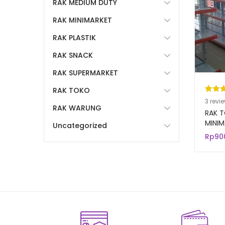
RAK MEDIUM DUTY
RAK MINIMARKET
RAK PLASTIK
RAK SNACK
RAK SUPERMARKET
RAK TOKO
Pering
3
3
revi
RAK WARUNG
5.00
da
RAK T
berda
MINI
Uncategorized
MODER
n
penil
Rp
90
pelang