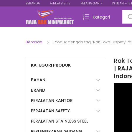
BERANDA
Artikel Bisnis
PELANGGAN
ISTILAH – IS
Sear
Kategori
Beranda
Produk dengan tag “Rak Toko Display P
Rak T
KATEGORI PRODUK
| RAJA
Indon
BAHAN
BRAND
PERALATAN KANTOR
PERALATAN SAFETY
PERALATAN STAINLESS STEEL
PERLENGKAPAN GUDANG