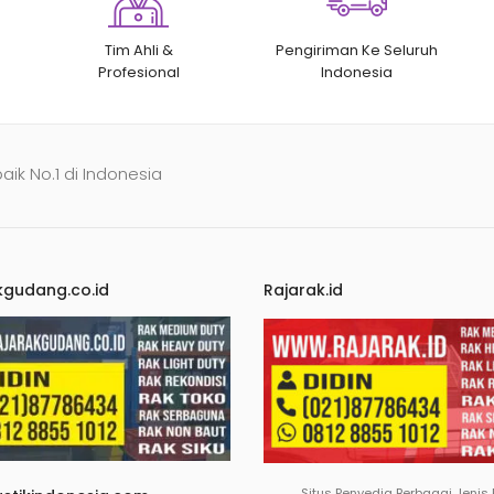
Tim Ahli &
Pengiriman Ke Seluruh
Profesional
Indonesia
baik No.1 di Indonesia
kgudang.co.id
Rajarak.id
Situs Penyedia Berbagai Jenis