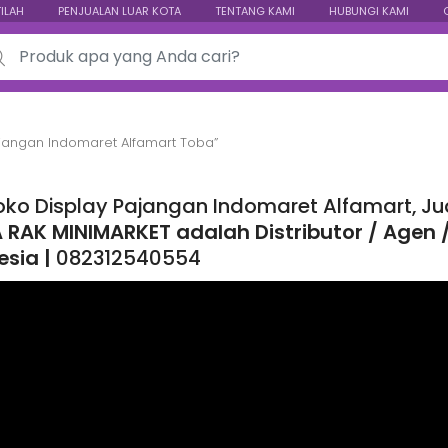
TILAH
PENJUALAN LUAR KOTA
TENTANG KAMI
HUBUNGI KAMI
ch for:
ajangan Indomaret Alfamart Toba”
oko Display Pajangan Indomaret Alfamart, J
 RAK MINIMARKET adalah Distributor / Agen / 
esia |
082312540554