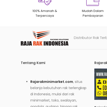
100% Amanah &
Mudah Dalam
Terpercaya
Pembayaran
Distributor Rak Ter
Tentang Kami
Rajara
Rajarakminimarket.com
, situs
belanja kebutuhan rak terlengkap
di Indonesia, mulai dari rak
minimarket, toko, swalayan,
gondola, gudang, hingga rak