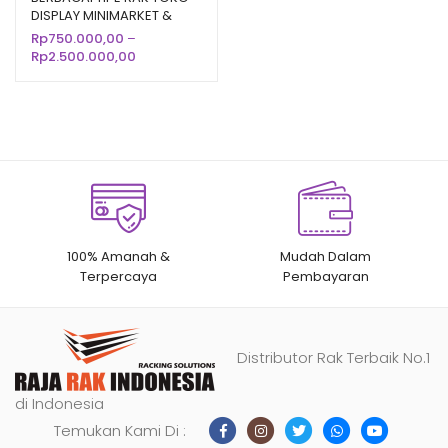
DISPLAY MINIMARKET &
berdasarka
SUPERMARKET
Rp
750.000,00
–
n
penilaian
Rentang
Rp
2.500.000,00
pelanggan
harga:
Rp750.000,00
hingga
Rp2.500.000,00
100% Amanah &
Mudah Dalam
Terpercaya
Pembayaran
Distributor Rak Terbaik No.1
di Indonesia
Temukan Kami Di :