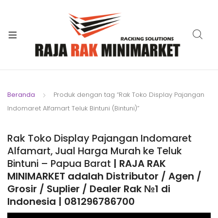
xpand
ild
xpand
enu
ild
xpand
enu
ild
xpand
enu
ild
Beranda
Produk dengan tag “Rak Toko Display Pajangan
xpand
enu
Indomaret Alfamart Teluk Bintuni (Bintuni)”
ild
xpand
enu
ild
Rak Toko Display Pajangan Indomaret
xpand
enu
Alfamart, Jual Harga Murah ke Teluk
ild
Bintuni – Papua Barat
| RAJA RAK
enu
MINIMARKET adalah Distributor / Agen /
Grosir / Suplier / Dealer Rak №1 di
Indonesia | 081296786700