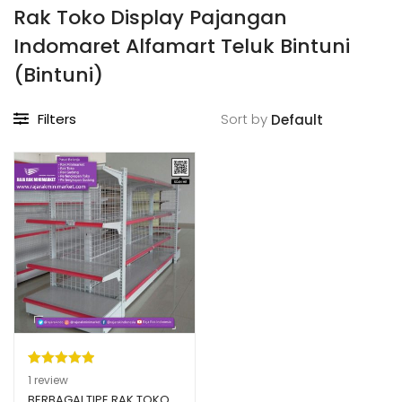
Rak Toko Display Pajangan
Indomaret Alfamart Teluk Bintuni
(Bintuni)
Filters
Sort by
Peringkat
1
1
review
5.00
dari 5
BERBAGAI TIPE RAK TOKO