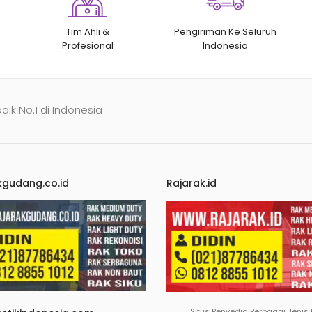
Tim Ahli &
Pengiriman Ke Seluruh
Profesional
Indonesia
baik No.1 di Indonesia
kgudang.co.id
Rajarak.id
Situs Penyedia Berbagai Jenis