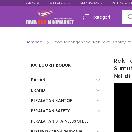
BERANDA
Artikel Bisnis
PELANGGAN
ISTILAH – IS
Sear
Kategori
Beranda
Produk dengan tag “Rak Toko Display Pa
Rak T
KATEGORI PRODUK
Sumu
№1 di
BAHAN
BRAND
PERALATAN KANTOR
PERALATAN SAFETY
PERALATAN STAINLESS STEEL
PERLENGKAPAN GUDANG