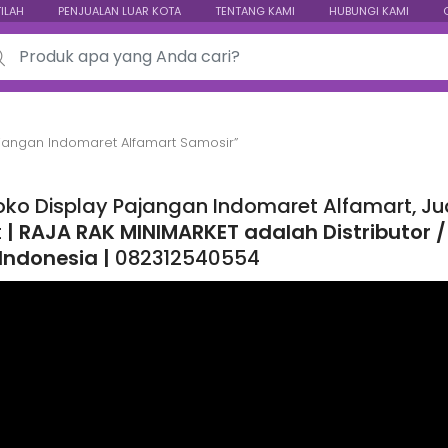
TILAH
PENJUALAN LUAR KOTA
TENTANG KAMI
HUBUNGI KAMI
ch for:
jangan Indomaret Alfamart Samosir”
oko Display Pajangan Indomaret Alfamart, Ju
t
| RAJA RAK MINIMARKET adalah Distributor / 
 Indonesia |
082312540554