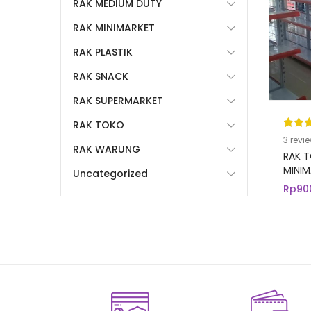
RAK MEDIUM DUTY
RAK MINIMARKET
RAK PLASTIK
RAK SNACK
RAK SUPERMARKET
RAK TOKO
Pering
3
3
revi
RAK WARUNG
5.00
da
RAK T
berda
MINI
Uncategorized
MODER
n
penil
Rp
90
pelang