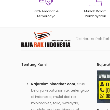
100% Amanah &
Mudah Dalam
Terpercaya
Pembayaran
Distributor Rak Ter
Tentang Kami
Rajara
Rajarakminimarket.com
, situs
belanja kebutuhan rak terlengkap
di Indonesia, mulai dari rak
minimarket, toko, swalayan,
gondola, gudang, hingga rak