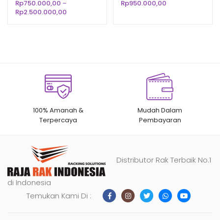
SUPERMARKET
Rp
750.000,00
–
Rp
950.000,00
n
penilaian
n
penilaian
Rentang
Rp
2.500.000,00
pelanggan
pelanggan
harga:
Rp750.000,00
hingga
Rp2.500.000,00
100% Amanah &
Mudah Dalam
Terpercaya
Pembayaran
Distributor Rak Terbaik No.1
di Indonesia
Temukan Kami Di :