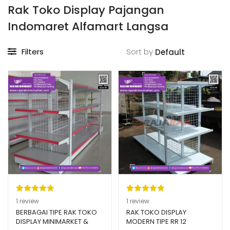
Rak Toko Display Pajangan
Indomaret Alfamart Langsa
Filters
Sort by
Peringkat
1
Peringkat
1
1
review
1
review
5.00
dari 5
5.00
dari 5
BERBAGAI TIPE RAK TOKO
RAK TOKO DISPLAY
DISPLAY MINIMARKET &
MODERN TIPE RR 12
berdasarka
berdasarka