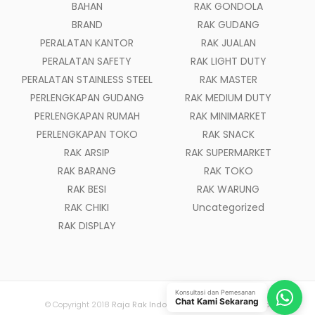
BAHAN
RAK GONDOLA
BRAND
RAK GUDANG
PERALATAN KANTOR
RAK JUALAN
PERALATAN SAFETY
RAK LIGHT DUTY
PERALATAN STAINLESS STEEL
RAK MASTER
PERLENGKAPAN GUDANG
RAK MEDIUM DUTY
PERLENGKAPAN RUMAH
RAK MINIMARKET
PERLENGKAPAN TOKO
RAK SNACK
RAK ARSIP
RAK SUPERMARKET
RAK BARANG
RAK TOKO
RAK BESI
RAK WARUNG
RAK CHIKI
Uncategorized
RAK DISPLAY
Konsultasi dan Pemesanan
Chat Kami Sekarang
© Copyright 2018
Raja Rak Indonesia
- All Rights Reserved