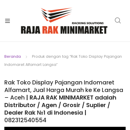
xpand
ild
xpand
enu
ild
xpand
enu
ild
xpand
enu
ild
Beranda
Produk dengan tag “Rak Toko Display Pajangan
xpand
enu
Indomaret Alfamart Langsa”
ild
xpand
enu
ild
Rak Toko Display Pajangan Indomaret
xpand
enu
Alfamart, Jual Harga Murah ke Ke Langsa
ild
– Aceh
| RAJA RAK MINIMARKET adalah
enu
Distributor / Agen / Grosir / Suplier /
Dealer Rak №1 di Indonesia |
082312540554