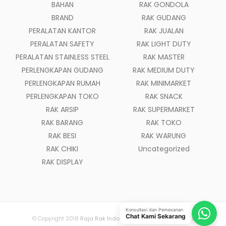
BAHAN
RAK GONDOLA
BRAND
RAK GUDANG
PERALATAN KANTOR
RAK JUALAN
PERALATAN SAFETY
RAK LIGHT DUTY
PERALATAN STAINLESS STEEL
RAK MASTER
PERLENGKAPAN GUDANG
RAK MEDIUM DUTY
PERLENGKAPAN RUMAH
RAK MINIMARKET
PERLENGKAPAN TOKO
RAK SNACK
RAK ARSIP
RAK SUPERMARKET
RAK BARANG
RAK TOKO
RAK BESI
RAK WARUNG
RAK CHIKI
Uncategorized
RAK DISPLAY
Konsultasi dan Pemesanan
Chat Kami Sekarang
© Copyright 2018
Raja Rak Indonesia
- All Rights Reserved