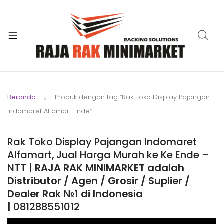
xpand
ild
xpand
enu
ild
xpand
enu
ild
xpand
enu
ild
Beranda
Produk dengan tag “Rak Toko Display Pajangan
xpand
enu
Indomaret Alfamart Ende”
ild
xpand
enu
ild
Rak Toko Display Pajangan Indomaret
xpand
enu
Alfamart, Jual Harga Murah ke Ke Ende –
ild
NTT
| RAJA RAK MINIMARKET adalah
enu
Distributor / Agen / Grosir / Suplier /
Dealer Rak №1 di Indonesia
|
081288551012