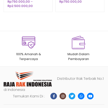
SUPERMARKET
RKS50
Rp
750.000,00
–
Rp
750.000,00
n
penilaian
n
penilaian
Rentang
Rp
2.500.000,00
pelanggan
pelanggan
harga:
Rp750.000,00
hingga
Rp2.500.000,00
100% Amanah &
Mudah Dalam
Terpercaya
Pembayaran
Distributor Rak Terbaik No.1
di Indonesia
Temukan Kami Di :