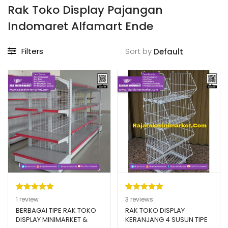
Rak Toko Display Pajangan
Indomaret Alfamart Ende
Filters
Sort by
Peringkat
1
Peringkat
3
1
review
3
reviews
5.00
dari 5
5.00
dari 5
BERBAGAI TIPE RAK TOKO
RAK TOKO DISPLAY
DISPLAY MINIMARKET &
KERANJANG 4 SUSUN TIPE
berdasarka
berdasarka