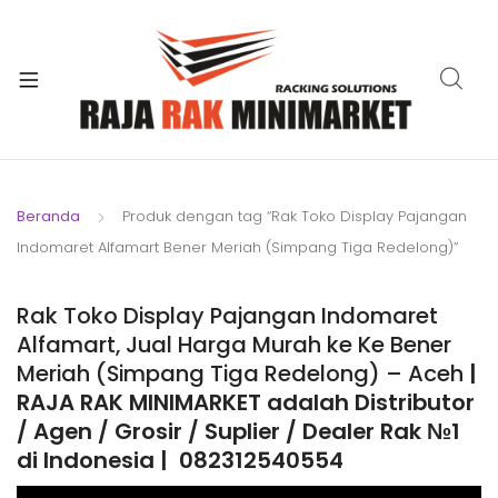
xpand
ild
xpand
enu
ild
xpand
enu
ild
xpand
enu
ild
Beranda
Produk dengan tag “Rak Toko Display Pajangan
xpand
enu
Indomaret Alfamart Bener Meriah (Simpang Tiga Redelong)”
ild
xpand
enu
ild
Rak Toko Display Pajangan Indomaret
xpand
enu
Alfamart, Jual Harga Murah ke Ke Bener
ild
Meriah (Simpang Tiga Redelong) – Aceh
|
enu
RAJA RAK MINIMARKET adalah Distributor
/ Agen / Grosir / Suplier / Dealer Rak №1
di Indonesia | 082312540554