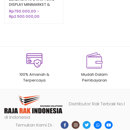
DISPLAY MINIMARKET &
berdasarka
SUPERMARKET
Rp
750.000,00
–
n
penilaian
Rentang
Rp
2.500.000,00
pelanggan
harga:
Rp750.000,00
hingga
Rp2.500.000,00
100% Amanah &
Mudah Dalam
Terpercaya
Pembayaran
Distributor Rak Terbaik No.1
di Indonesia
Temukan Kami Di :