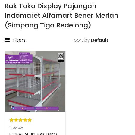
Rak Toko Display Pajangan
Indomaret Alfamart Bener Meriah
(Simpang Tiga Redelong)
Filters
Sort by
Peringkat
1
1
review
5.00
dari 5
BERBAGAI TIPE RAK TOKO