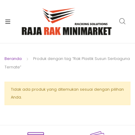
xpand
ild
xpand
enu
ild
xpand
enu
ild
xpand
enu
ild
Beranda
Produk dengan tag “Rak Plastik Susun Serbaguna
xpand
enu
Ternate”
ild
xpand
enu
ild
xpand
Tidak ada produk yang ditemukan sesuai dengan pilihan
enu
ild
Anda.
enu