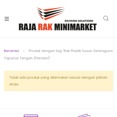
xpand
ild
xpand
enu
ild
xpand
enu
ild
xpand
enu
ild
Beranda
Produk dengan tag “Rak Plastik Susun Serbaguna
xpand
enu
Tapanuli Tengah (Pandan)”
ild
xpand
enu
ild
xpand
Tidak ada produk yang ditemukan sesuai dengan pilihan
enu
ild
Anda.
enu