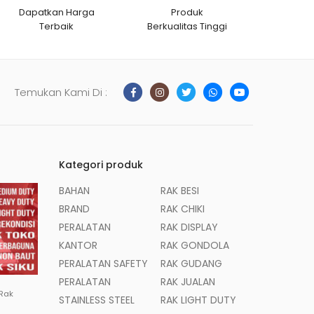
Dapatkan Harga
Produk
Terbaik
Berkualitas Tinggi
Temukan Kami Di :
Kategori produk
BAHAN
RAK BESI
BRAND
RAK CHIKI
PERALATAN
RAK DISPLAY
KANTOR
RAK GONDOLA
PERALATAN SAFETY
RAK GUDANG
PERALATAN
RAK JUALAN
 Rak
STAINLESS STEEL
RAK LIGHT DUTY