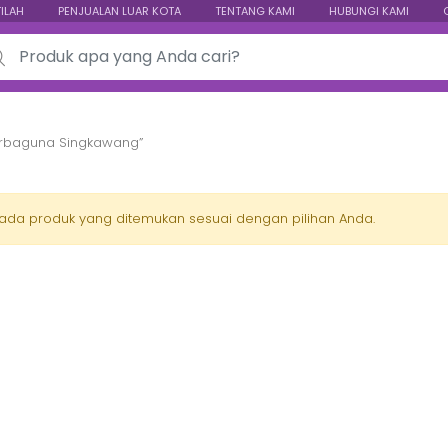
TILAH
PENJUALAN LUAR KOTA
TENTANG KAMI
HUBUNGI KAMI
ch for:
Serbaguna Singkawang”
 ada produk yang ditemukan sesuai dengan pilihan Anda.