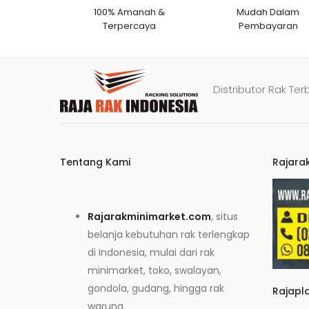
100% Amanah &
Mudah Dalam
Terpercaya
Pembayaran
Distributor Rak Ter
Tentang Kami
Rajara
Rajarakminimarket.com
, situs
belanja kebutuhan rak terlengkap
di Indonesia, mulai dari rak
minimarket, toko, swalayan,
gondola, gudang, hingga rak
Rajapl
warung.